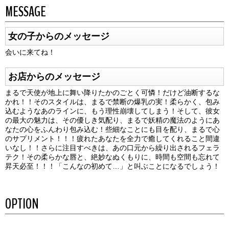
MESSAGE
女の子からのメッセージ
会いに来てね！
お店からのメッセージ
まるで天使が地上に舞い降りたかのごとく可憐！だけど油断するな
かれ！！そのスタイルは、まるで禁断の爆乳の実！柔らかく、包み
込むようなあのラインに、もう理性崩壊してしまう！そして、彼女
の最大の魅力は、その優しき気配り、まるで妖精の魔法のようにあ
なたの心をふんわり包み込む！些細なことにも目を配り、まるで心
のサプリメント！！！疲れたあなたを全力で癒してくれること間違
いなし！！さらに注目すべきは、あの口元から繰り出されるフェラ
テク！その柔らかな唇と、絶妙なぬくもりに、時間も空間も忘れて
昇天必至！！！「こんなの初めて…」と叫ぶことになるでしょう！
OPTION