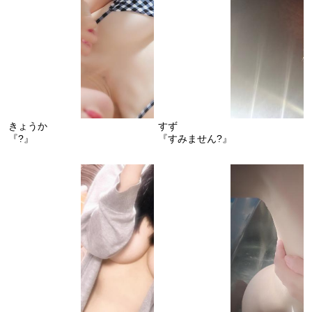
きょうか
すず
『?』
『すみません?』