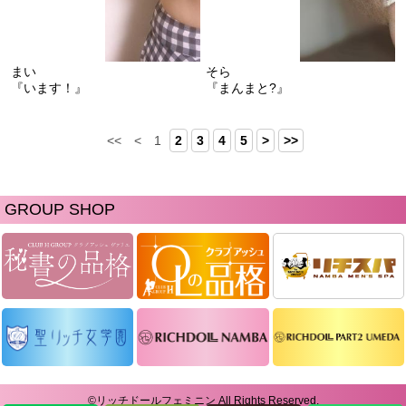
まい
そら
『います！』
『まんまと?』
<<
<
1
2
3
4
5
>
>>
GROUP SHOP
©リッチドールフェミニン All Rights Reserved.