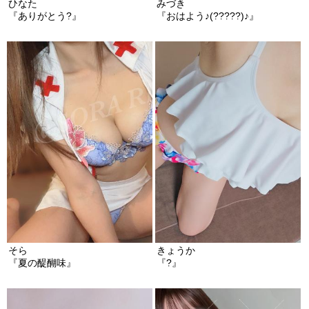
ひなた
みづき
『ありがとう?』
『おはよう♪(?????)♪』
そら
きょうか
『夏の醍醐味』
『?』