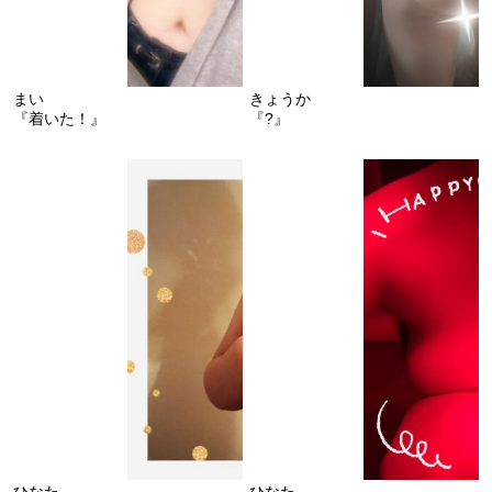
まい
きょうか
『着いた！』
『?』
ひなた
ひなた