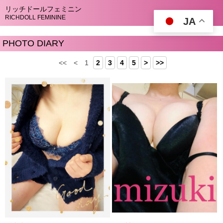
リッチドールフェミニン
RICHDOLL FEMININE
JA
PHOTO DIARY
<<
<
1
2
3
4
5
>
>>