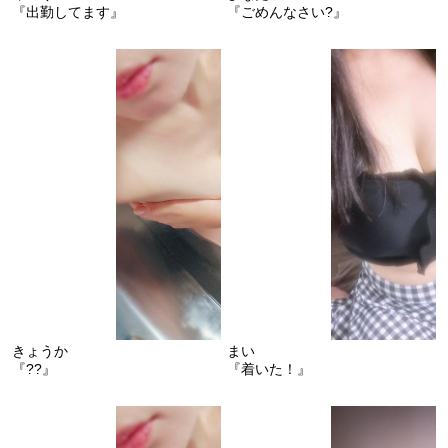
『出勤してます』
『ごめんなさい?』
きょうか
まい
『??』
『着いた！』