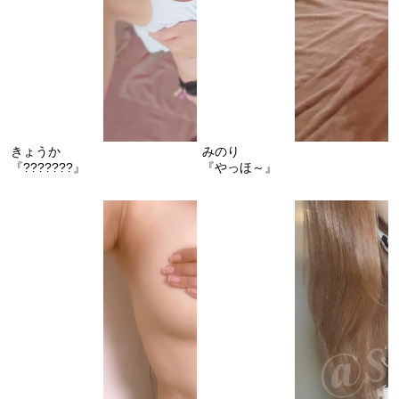
きょうか
みのり
『???????』
『やっほ～』