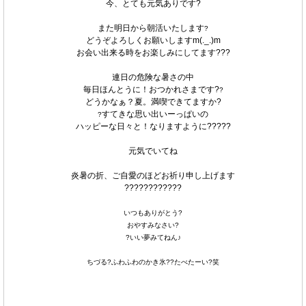
今、とても元気ありです?
また明日から朝活いたします
?
どうぞよろしくお願いしますm(._.)m
お会い出来る時をお楽しみにしてます???
連日の危険な暑さの中
毎日ほんとうに！おつかれさまです?
?
どうかなぁ？夏。満喫できてますか?
すてきな思い出いーっぱいの
?
ハッピーな日々と！なりますように?????
元気でいてね
炎暑の折、ご自愛のほどお祈り申し上げます
????????????
いつもありがとう?
おやすみなさい?
?いい夢みてねん♪
ちづる?ふわふわのかき氷??たべたーい?笑