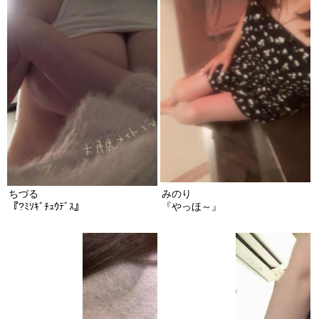
ちづる
みのり
『?ﾐｿｷﾞﾁｭｳﾃﾞｽ』
『やっほ～』