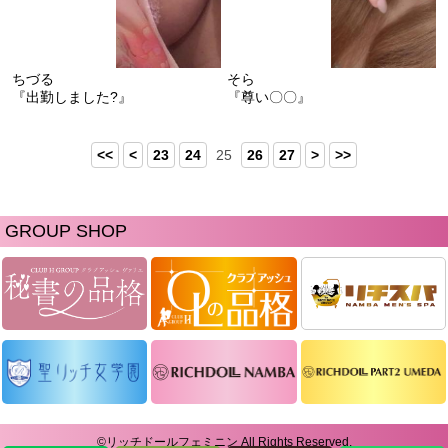
ちづる
そら
『出勤しました?』
『尊い〇〇』
<<
<
23
24
25
26
27
>
>>
GROUP SHOP
©リッチドールフェミニン All Rights Reserved.