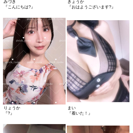
みづき
きょうか
『こんにちは?』
『おはようございます?』
りょうか
まい
『?』
『着いた！』