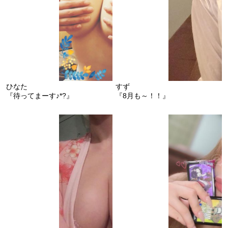
ひなた
すず
『待ってまーす♪*?』
『8月も～！！』