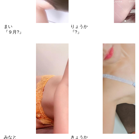
まい
りょうか
『９月?』
『?』
みなと
きょうか