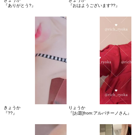
『ありがとう?』
『おはようございます??』
きょうか
りょうか
『??』
『[お題]from:アルパチーノさん』