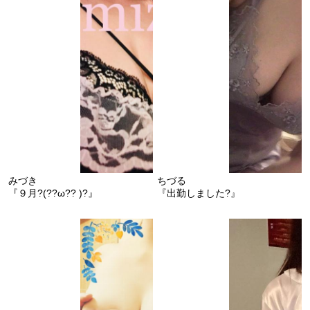
みづき
ちづる
『９月?(??ω?? )?』
『出勤しました?』