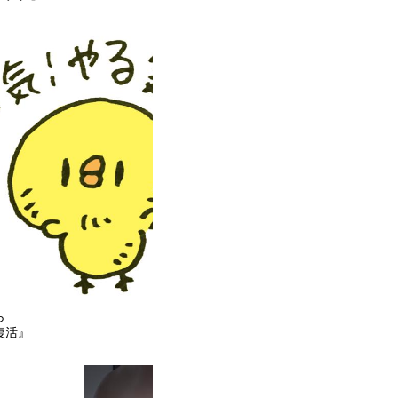
ら
復活』