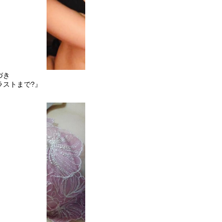
づき
ラストまで?』