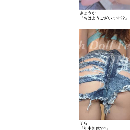
きょうか
『おはようございます??』
そら
『年中無休で?』