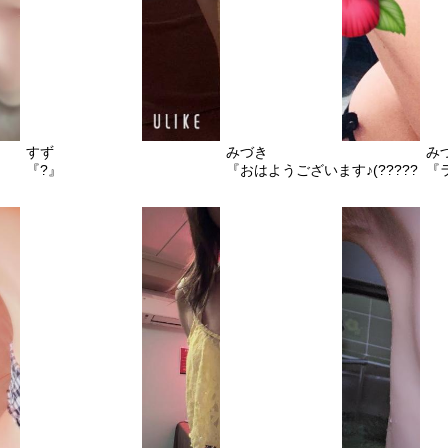
すず
みづき
み
『?』
『おはようございます♪(?????)♪』
『