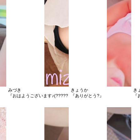
みづき
きょうか
き
『おはようございます♪(?????)♪』
『ありがとう?』
『