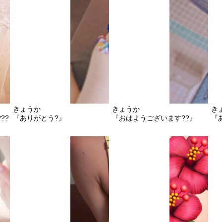
きょうか
きょうか
き
??)♪』
『ありがとう?』
『おはようございます??』
『