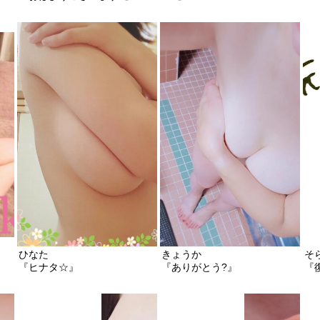
ひなた
きょうか
そ
『ヒナタ☆』
『ありがとう?』
『