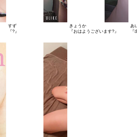
すず
きょうか
あ
『?』
『おはようございます?』
『