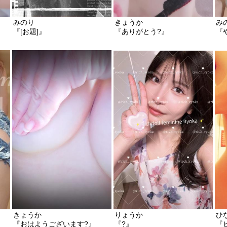
みのり
きょうか
み
『[お題]』
『ありがとう?』
『
きょうか
りょうか
ひ
『おはようございます?』
『?』
『