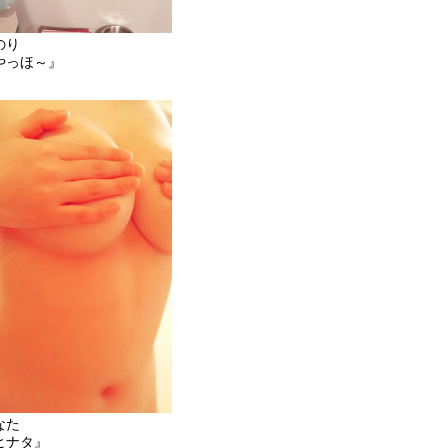
のり
やっほ～』
なた
ヒナタ』