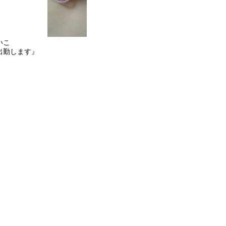
いこ
出勤します』